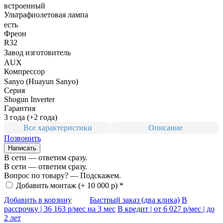
встроенный
Ультрафиолетовая лампа
есть
Фреон
R32
Завод изготовитель
AUX
Компрессор
Sanyo (Huayun Sanyo)
Серия
Shogun Inverter
Гарантия
3 года (+2 года)
Все характеристики
Описание
Позвонить
Написать
В сети — ответим сразу.
В сети — ответим сразу.
Вопрос по товару? — Подскажем.
Добавить монтаж
(+ 10 000 р) *
Добавить в корзину
Быстрый заказ (два клика)
В
рассрочку |
36 163
р/мес на 3 мес
В кредит | от
6 027
р/мес | до
2 лет