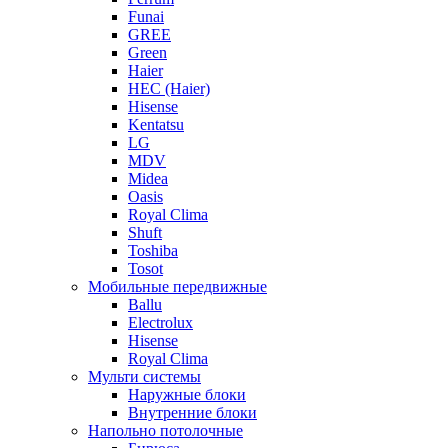
Funai
GREE
Green
Haier
HEC (Haier)
Hisense
Kentatsu
LG
MDV
Midea
Oasis
Royal Clima
Shuft
Toshiba
Tosot
Мобильные передвижные
Ballu
Electrolux
Hisense
Royal Clima
Мульти системы
Наружные блоки
Внутренние блоки
Напольно потолочные