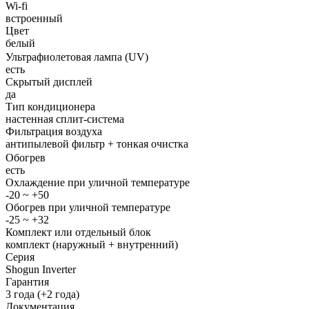
Wi-fi
встроенный
Цвет
белый
Ультрафиолетовая лампа (UV)
есть
Скрытый дисплей
да
Тип кондиционера
настенная сплит-система
Фильтрация воздуха
антипылевой фильтр + тонкая очистка
Обогрев
есть
Охлаждение при уличной температуре
-20 ~ +50
Обогрев при уличной температуре
-25 ~ +32
Комплект или отдельный блок
комплект (наружный + внутренний)
Серия
Shogun Inverter
Гарантия
3 года (+2 года)
Документация