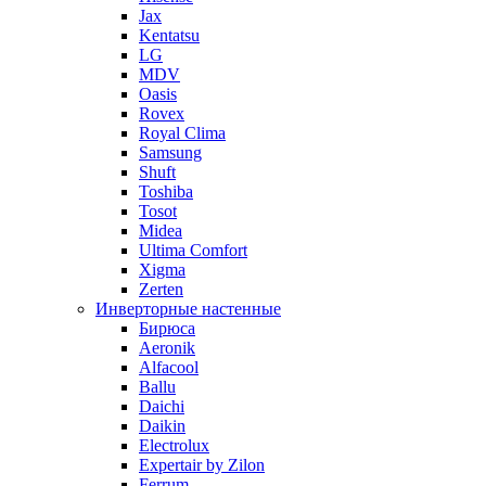
Jax
Kentatsu
LG
MDV
Oasis
Rovex
Royal Clima
Samsung
Shuft
Toshiba
Tosot
Midea
Ultima Comfort
Xigma
Zerten
Инверторные настенные
Бирюса
Aeronik
Alfacool
Ballu
Daichi
Daikin
Electrolux
Expertair by Zilon
Ferrum