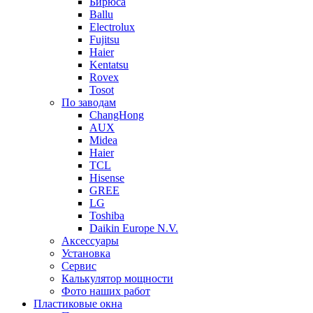
Бирюса
Ballu
Electrolux
Fujitsu
Haier
Kentatsu
Rovex
Tosot
По заводам
ChangHong
AUX
Midea
Haier
TCL
Hisense
GREE
LG
Toshiba
Daikin Europe N.V.
Аксессуары
Установка
Сервис
Калькулятор мощности
Фото наших работ
Пластиковые окна