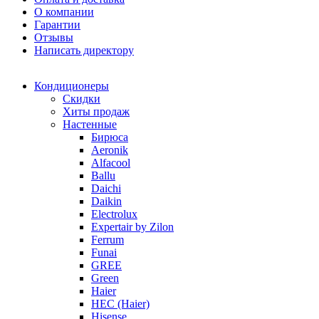
О компании
Гарантии
Отзывы
Написать директору
Кондиционеры
Скидки
Хиты продаж
Настенные
Бирюса
Aeronik
Alfacool
Ballu
Daichi
Daikin
Electrolux
Expertair by Zilon
Ferrum
Funai
GREE
Green
Haier
HEC (Haier)
Hisense