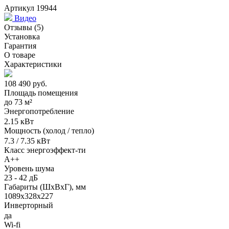
Артикул 19944
Видео
Отзывы
(5)
Установка
Гарантия
О товаре
Характеристики
108 490
руб.
Площадь помещения
до
73 м²
Энергопотребление
2.15 кВт
Мощность (холод / тепло)
7.3 / 7.35 кВт
Класс энергоэффект-ти
A++
Уровень шума
23 - 42 дБ
Габариты (ШxВxГ), мм
1089x328x227
Инверторный
да
Wi-fi