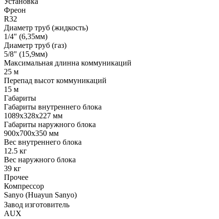
Установка
Фреон
R32
Диаметр труб (жидкость)
1/4" (6,35мм)
Диаметр труб (газ)
5/8" (15,9мм)
Максимальная длинна коммуникаций
25 м
Перепад высот коммуникаций
15 м
Габариты
Габариты внутреннего блока
1089x328x227 мм
Габариты наружного блока
900x700x350 мм
Вес внутреннего блока
12.5 кг
Вес наружного блока
39 кг
Прочее
Компрессор
Sanyo (Huayun Sanyo)
Завод изготовитель
AUX