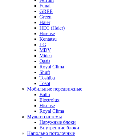
Ferrum
Funai
GREE
Green
Haier
HEC (Haier)
Hisense
Kentatsu
LG
MDV
Midea
Oasis
Royal Clima
Shuft
Toshiba
Tosot
Мобильные передвижные
Ballu
Electrolux
Hisense
Royal Clima
Мульти системы
Наружные блоки
Внутренние блоки
Напольно потолочные