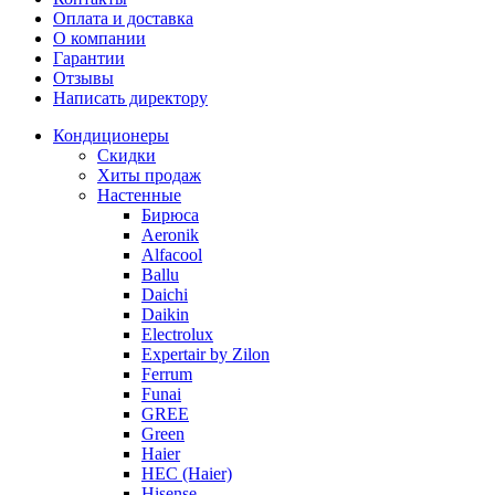
Оплата и доставка
О компании
Гарантии
Отзывы
Написать директору
Кондиционеры
Скидки
Хиты продаж
Настенные
Бирюса
Aeronik
Alfacool
Ballu
Daichi
Daikin
Electrolux
Expertair by Zilon
Ferrum
Funai
GREE
Green
Haier
HEC (Haier)
Hisense