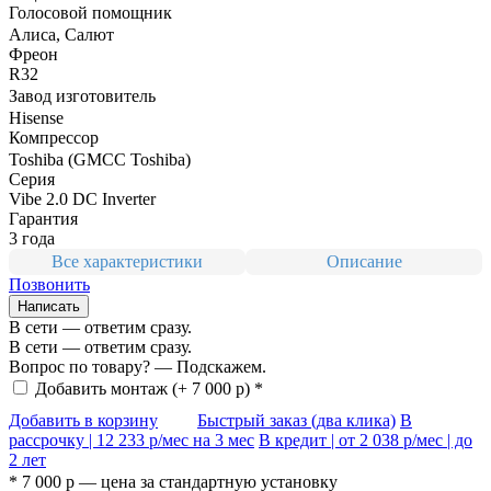
Голосовой помощник
Алиса, Салют
Фреон
R32
Завод изготовитель
Hisense
Компрессор
Toshiba (GMCC Toshiba)
Серия
Vibe 2.0 DC Inverter
Гарантия
3 года
Все характеристики
Описание
Позвонить
Написать
В сети — ответим сразу.
В сети — ответим сразу.
Вопрос по товару? — Подскажем.
Добавить монтаж
(+ 7 000 р) *
Добавить в корзину
Быстрый заказ (два клика)
В
рассрочку |
12 233
р/мес на 3 мес
В кредит | от
2 038
р/мес | до
2 лет
* 7 000 р — цена за
стандартную установку