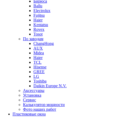
Бирюса
Ballu
Electrolux
Fujitsu
Haier
Kentatsu
Rovex
Tosot
По заводам
ChangHong
AUX
Midea
Haier
TCL
Hisense
GREE
LG
Toshiba
Daikin Europe N.V.
Аксессуары
Установка
Сервис
Калькулятор мощности
Фото наших работ
Пластиковые окна