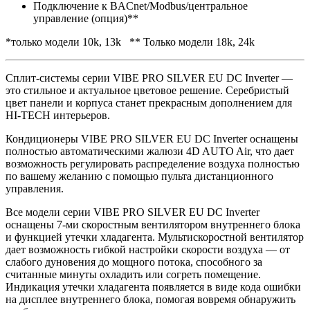
Подключение к BACnet/Modbus/центральное
управление (опция)**
*только модели 10k, 13k ** Только модели 18k, 24k
Сплит-системы серии VIBE PRO SILVER EU DC Inverter —
это cтильное и актуальное цветовое решение. Серебристый
цвет панели и корпуса станет прекрасным дополнением для
HI-TECH интерьеров.
Кондиционеры VIBE PRO SILVER EU DC Inverter оснащены
полностью автоматическими жалюзи 4D AUTO Air, что дает
возможность регулировать распределение воздуха полностью
по вашему желанию с помощью пульта дистанционного
управления.
Все модели серии VIBE PRO SILVER EU DC Inverter
оснащены 7-ми скоростным вентилятором внутреннего блока
и функцией утечки хладагента. Мультискоростной вентилятор
дает возможность гибкой настройки скорости воздуха — от
слабого дуновения до мощного потока, способного за
считанные минуты охладить или согреть помещение.
Индикация утечки хладагента появляется в виде кода ошибки
на дисплее внутреннего блока, помогая вовремя обнаружить