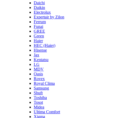
Daichi
Daikin
Electrolux
Expertair by Zilon
Ferrum
Funai
GREE
Green
Haier
HEC (Haier)
Hisense
Jax
Kentatsu
LG
MDV
Oasis
Rovex
Royal Clima
Samsung
Shuft
Toshiba
Tosot
Midea
Ultima Comfort
Xigma