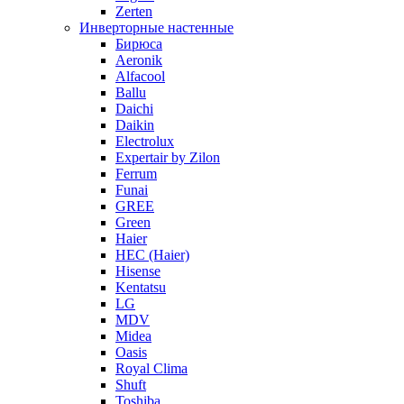
Zerten
Инверторные настенные
Бирюса
Aeronik
Alfacool
Ballu
Daichi
Daikin
Electrolux
Expertair by Zilon
Ferrum
Funai
GREE
Green
Haier
HEC (Haier)
Hisense
Kentatsu
LG
MDV
Midea
Oasis
Royal Clima
Shuft
Toshiba