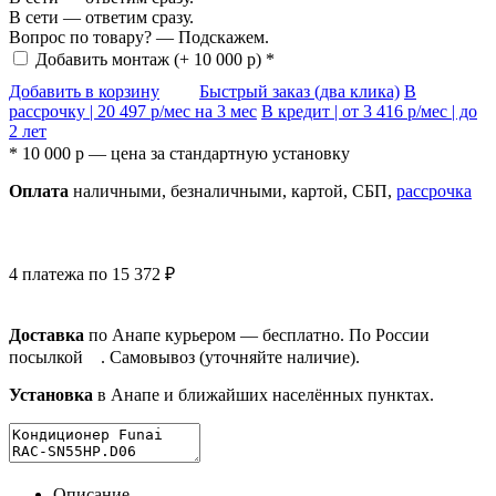
В сети — ответим сразу.
Вопрос по товару? — Подскажем.
Добавить монтаж
(+ 10 000 р) *
Добавить в корзину
Быстрый заказ (два клика)
В
рассрочку |
20 497
р/мес на 3 мес
В кредит | от
3 416
р/мес | до
2 лет
* 10 000 р — цена за
стандартную установку
Оплата
нал
ичными
, безнал
ичными
, картой, СБП,
рассрочка
4 платежа по 15 372 ₽
Доставка
по Анапе курьером — бесплатно. По России
посылкой
. Самовывоз (уточняйте наличие).
Установка
в Анапе и ближайших населённых пунктах.
Описание