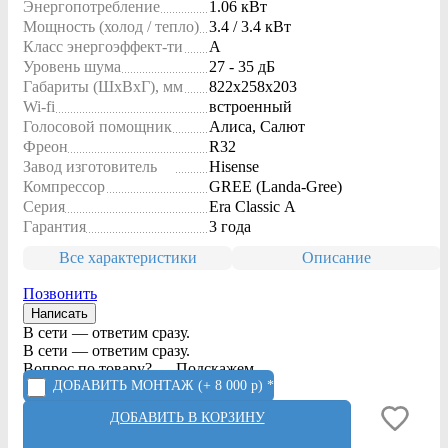
Энергопотребление
1.06 кВт
Мощность (холод / тепло)
3.4 / 3.4 кВт
Класс энергоэффект-ти
A
Уровень шума
27 - 35 дБ
Габариты (ШxВxГ), мм
822x258x203
Wi-fi
встроенный
Голосовой помощник
Алиса, Салют
Фреон
R32
Завод изготовитель
Hisense
Компрессор
GREE (Landa-Gree)
Серия
Era Classic A
Гарантия
3 года
Все характеристики
Описание
Позвонить
Написать
В сети — ответим сразу.
В сети — ответим сразу.
Вопрос по товару? — Подскажем.
ДОБАВИТЬ МОНТАЖ
(+ 8 000 р) *
ДОБАВИТЬ В КОРЗИНУ