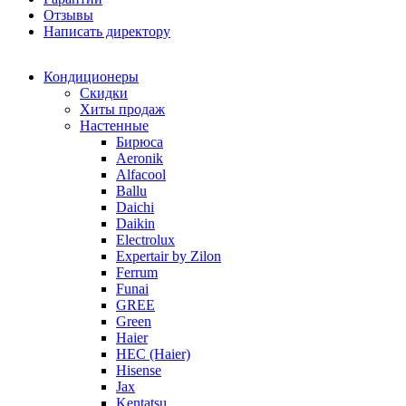
Отзывы
Написать директору
Кондиционеры
Скидки
Хиты продаж
Настенные
Бирюса
Aeronik
Alfacool
Ballu
Daichi
Daikin
Electrolux
Expertair by Zilon
Ferrum
Funai
GREE
Green
Haier
HEC (Haier)
Hisense
Jax
Kentatsu