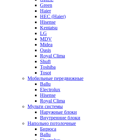
Green
Haier
HEC (Haier)
Hisense
Kentatsu
LG
MDV
Midea
Oasis
Royal Clima
Shuft
Toshiba
Tosot
Мобильные передвижные
Ballu
Electrolux
Hisense
Royal Clima
Мульти системы
Наружные блоки
Внутренние блоки
Напольно потолочные
Бирюса
Ballu