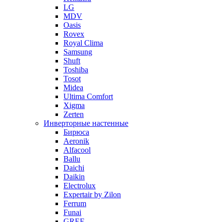
LG
MDV
Oasis
Rovex
Royal Clima
Samsung
Shuft
Toshiba
Tosot
Midea
Ultima Comfort
Xigma
Zerten
Инверторные настенные
Бирюса
Aeronik
Alfacool
Ballu
Daichi
Daikin
Electrolux
Expertair by Zilon
Ferrum
Funai
GREE