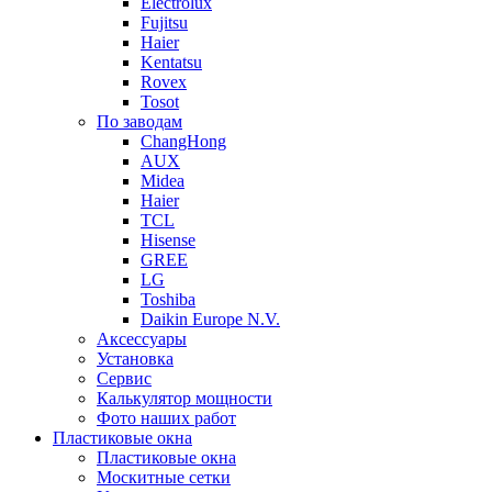
Electrolux
Fujitsu
Haier
Kentatsu
Rovex
Tosot
По заводам
ChangHong
AUX
Midea
Haier
TCL
Hisense
GREE
LG
Toshiba
Daikin Europe N.V.
Аксессуары
Установка
Сервис
Калькулятор мощности
Фото наших работ
Пластиковые окна
Пластиковые окна
Москитные сетки